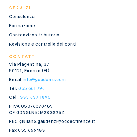
SERVIZI
Consulenza
Formazione
Contenzioso tributario
Revisione e controllo dei conti
CONTATTI
Via Piagentina, 37
50121, Firenze (FI)
Email
info@gaudenzi.com
Tel.
055 661 796
Cell.
335 637 1890
P.IVA 03076370489
CF GDNGLN52M28G825Z
PEC giuliano.gaudenzi@odcecfirenze.it
Fax 055 666488