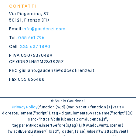
CONTATTI
Via Piagentina, 37
50121, Firenze (FI)
Email
info@gaudenzi.com
Tel.
055 661 796
Cell.
335 637 1890
P.IVA 03076370489
CF GDNGLN52M28G825Z
PEC giuliano.gaudenzi@odcecfirenze.it
Fax 055 666488
© Studio Gaudenzi
Privacy Policy
(function (w,d) {var loader = function () {var s =
d.createElement("script"), tag = d.getElementsByTagName("script")[0];
s.src="https://cdn.iubenda.com/iubenda.js";
tag.parentNode.insertBefore(s,tag);}; if(w.addEventListener)
{w.addEventListener("load", loader, false);}else if(w.attachEvent)