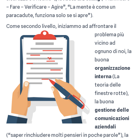
– Fare – Verificare – Agire”, “La mente è come un
paracadute, funziona solo se si apre”).
Come secondo livello, iniziam
mo ad affrontare il
problema più
vicino ad
ognuno di noi, la
buona
organizzazione
interna
(La
teoria delle
finestre rotte),
la buona
gestione delle
comunicazioni
aziendali
(“saper rinchiudere molti pensieri in poche parole”), la