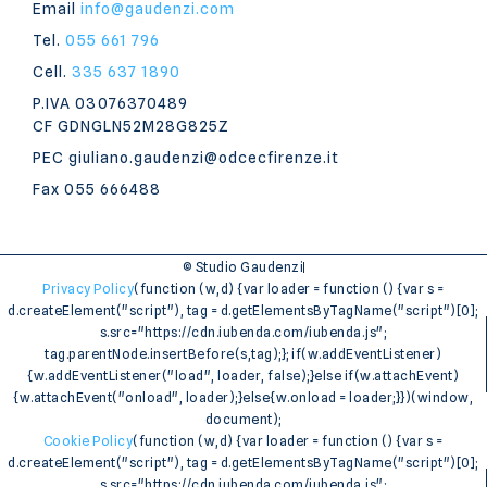
Email
info@gaudenzi.com
Tel.
055 661 796
Cell.
335 637 1890
P.IVA 03076370489
CF GDNGLN52M28G825Z
PEC giuliano.gaudenzi@odcecfirenze.it
Fax 055 666488
© Studio Gaudenzi
Privacy Policy
(function (w,d) {var loader = function () {var s =
d.createElement("script"), tag = d.getElementsByTagName("script")[0];
s.src="https://cdn.iubenda.com/iubenda.js";
tag.parentNode.insertBefore(s,tag);}; if(w.addEventListener)
{w.addEventListener("load", loader, false);}else if(w.attachEvent)
{w.attachEvent("onload", loader);}else{w.onload = loader;}})(window,
document);
Cookie Policy
(function (w,d) {var loader = function () {var s =
d.createElement("script"), tag = d.getElementsByTagName("script")[0];
s.src="https://cdn.iubenda.com/iubenda.js";